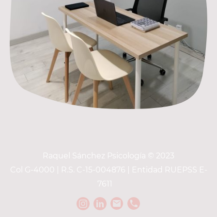
Raquel Sánchez Psicología © 2023
Col G-4000 | R.S. C-15-004876 | Entidad RUEPSS E-
7611