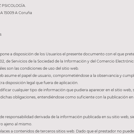
 PSICOLOGÍA.
º A 15009 A Coruña
s
b, pone a disposición de los Usuarios el presente documento con el que pre
02, de Servicios de la Sociedad de la Información y del Comercio Electróni
áles son las condiciones de uso del sitio web.
web asume el papel de usuario, comprometiéndose a la observancia y cumpli
ra disposición legal que fuera de aplicación.
ificar cualquier tipo de información que pudiera aparecer en el sitio web, s
dichas obligaciones, entendiéndose como suficiente con la publicación en e
 de responsabilidad derivada de la información publicada en su sitio web, 
ro ajeno al mismo.
enlaces a contenidos de terceros sitios web. Dado que el prestador no pued