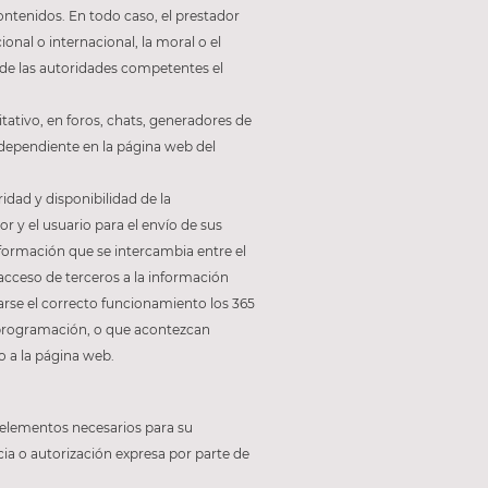
ontenidos. En todo caso, el prestador
onal o internacional, la moral o el
 de las autoridades competentes el
tativo, en foros, chats, generadores de
ndependiente en la página web del
idad y disponibilidad de la
 y el usuario para el envío de sus
nformación que se intercambia entre el
acceso de terceros a la información
arse el correcto funcionamiento los 365
de programación, o que acontezcan
o a la página web.
s elementos necesarios para su
cia o autorización expresa por parte de