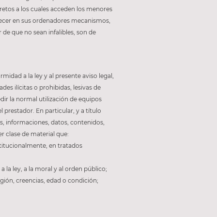
retos a los cuales acceden los menores
blecer en sus ordenadores mecanismos,
 de que no sean infalibles, son de
midad a la ley y al presente aviso legal,
des ilícitas o prohibidas, lesivas de
dir la normal utilización de equipos
restador. En particular, y a título
s, informaciones, datos, contenidos,
er clase de material que:
stitucionalmente, en tratados
 la ley, a la moral y al orden público;
igión, creencias, edad o condición;