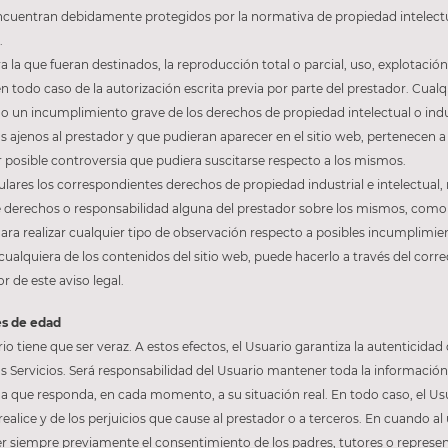
ncuentran debidamente protegidos por la normativa de propiedad intelectual
.
 la que fueran destinados, la reproducción total o parcial, uso, explotación
en todo caso de la autorización escrita previa por parte del prestador. Cua
o un incumplimiento grave de los derechos de propiedad intelectual o indus
os ajenos al prestador y que pudieran aparecer en el sitio web, pertenecen a
 posible controversia que pudiera suscitarse respecto a los mismos.
tulares los correspondientes derechos de propiedad industrial e intelectual
a de derechos o responsabilidad alguna del prestador sobre los mismos, com
a realizar cualquier tipo de observación respecto a posibles incumplimie
 cualquiera de los contenidos del sitio web, puede hacerlo a través del corre
r de este aviso legal.
es de edad
rio tiene que ser veraz. A estos efectos, el Usuario garantiza la autenticid
os Servicios. Será responsabilidad del Usuario mantener toda la información 
ue responda, en cada momento, a su situación real. En todo caso, el Usua
ealice y de los perjuicios que cause al prestador o a terceros. En cuando al u
 siempre previamente el consentimiento de los padres, tutores o represen