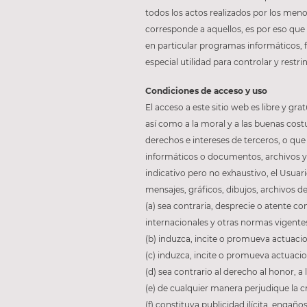
todos los actos realizados por los men
corresponde a aquellos, es por eso que
en particular programas informáticos, fi
especial utilidad para controlar y restr
Condiciones de acceso y uso
El acceso a este sitio web es libre y gra
así como a la moral y a las buenas costum
derechos e intereses de terceros, o que
informáticos o documentos, archivos y 
indicativo pero no exhaustivo, el Usuar
mensajes, gráficos, dibujos, archivos de
(a) sea contraria, desprecie o atente c
internacionales y otras normas vigente
(b) induzca, incite o promueva actuacione
(c) induzca, incite o promueva actuacio
(d) sea contrario al derecho al honor, a
(e) de cualquier manera perjudique la cr
(f) constituya publicidad ilícita, engaños