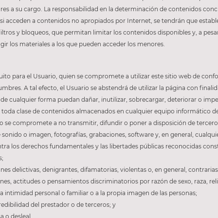
ores a su cargo. La responsabilidad en la determinación de contenidos conc
 si acceden a contenidos no apropiados por Internet, se tendrán que esta
ltros y bloqueos, que permitan limitar los contenidos disponibles y, a pesar
ingir los materiales a los que pueden acceder los menores.
tuito para el Usuario, quien se compromete a utilizar este sitio web de confor
bres. A tal efecto, el Usuario se abstendrá de utilizar la página con finalida
 de cualquier forma puedan dañar, inutilizar, sobrecargar, deteriorar o impe
toda clase de contenidos almacenados en cualquier equipo informático del p
io se compromete a no transmitir, difundir o poner a disposición de tercero
 sonido o imagen, fotografías, grabaciones, software y, en general, cualqui
ontra los derechos fundamentales y las libertades públicas reconocidas con
s;
s delictivas, denigrantes, difamatorias, violentas o, en general, contrarias a
nes, actitudes o pensamientos discriminatorios por razón de sexo, raza, rel
 la intimidad personal o familiar o a la propia imagen de las personas;
edibilidad del prestador o de terceros; y
a o desleal.