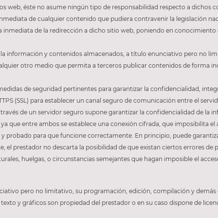
tios web, éste no asume ningún tipo de responsabilidad respecto a dichos c
inmediata de cualquier contenido que pudiera contravenir la legislación naci
da inmediata de la redirección a dicho sitio web, poniendo en conocimiento
la información y contenidos almacenados, a título enunciativo pero no limi
ualquier otro medio que permita a terceros publicar contenidos de forma i
didas de seguridad pertinentes para garantizar la confidencialidad, integr
TPS (SSL) para establecer un canal seguro de comunicación entre el servidor
a través de un servidor seguro supone garantizar la confidencialidad de la i
 ya que entre ambos se establece una conexión cifrada, que imposibilita el 
do y probado para que funcione correctamente. En principio, puede garantiz
nte, el prestador no descarta la posibilidad de que existan ciertos errores 
turales, huelgas, o circunstancias semejantes que hagan imposible el acces
unciativo pero no limitativo, su programación, edición, compilación y demá
 texto y gráficos son propiedad del prestador o en su caso dispone de licen